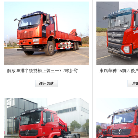
解放J6排半後雙橋上裝三一7.7噸折臂吊（計量檢衡車）