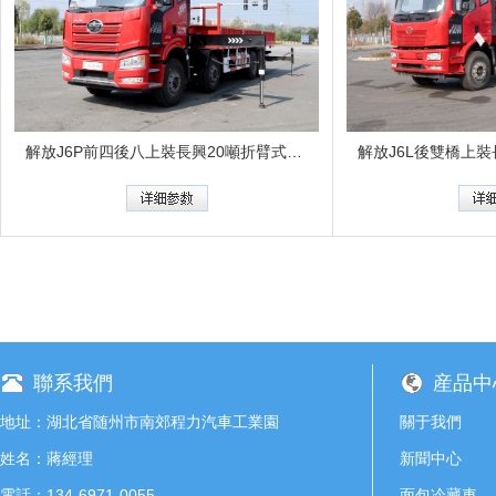
解放J6P前四後八上裝長興20噸折臂式吊機
解放J6L後雙橋上裝
聯系我們
産品中
地址：湖北省随州市南郊程力汽車工業園
關于我們
姓名：蔣經理
新聞中心
電話：134-6971-0055
面包冷藏車