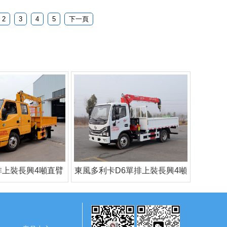
2
3
4
5
下一頁
排上裝長興4噸直臂
東風多利卡D6單排上裝長興4噸
式吊機
直臂式吊機（3節臂）