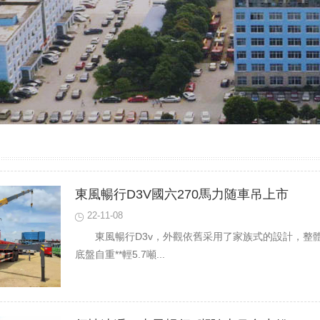
東風暢行D3V國六270馬力随車吊上市
22-11-08
東風暢行D3v，外觀依舊采用了家族式的設計，整
底盤自重**輕5.7噸...