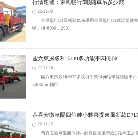
行情速遞：東風暢行5噸随車吊多少錢
22-11-08
東風暢行D1單橋随車吊采用東風暢行D1新款駕駛室
噸，後橋9噸，290...
國六東風多利卡D9多功能平闆側伸
22-11-16
國六東風多利卡D9多功能平闆側伸縮帶爬梯随‬車吊
5300mm軸距...
恭喜安徽阜陽四位帥小夥喜提東風新款D7L
22-11-16
恭喜安徽阜陽四位帥小夥喜提東風新款D7L徐工1