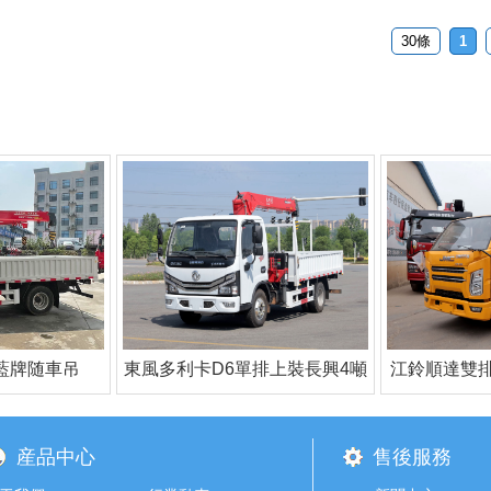
30條
1
藍牌随車吊
東風多利卡D6單排上裝長興4噸
江鈴順達雙
直臂式吊機（藍牌，4節臂）
産品中心
售後服務