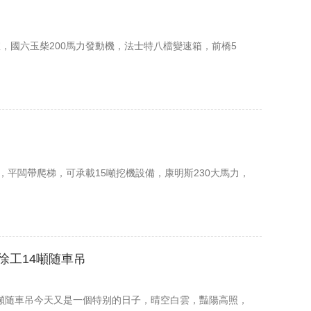
，國六玉柴200馬力發動機，法士特八檔變速箱，前橋5
，平闆帶爬梯，可承載15噸挖機設備，康明斯230大馬力，
徐工14噸随車吊
4噸随車吊今天又是一個特别的日子，晴空白雲，豔陽高照，