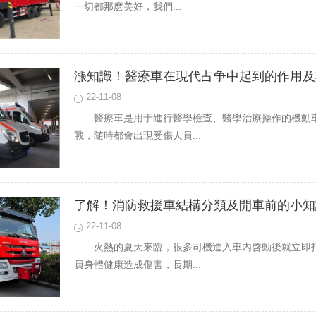
一切都那麽美好，我們...
漲知識！醫療車在現代占争中起到的作用及
22-11-08
醫療車是用于進行醫學檢查、醫學治療操作的機動
戰，随時都會出現受傷人員...
了解！消防救援車結構分類及開車前的小知
22-11-08
火熱的夏天來臨，很多司機進入車内啓動後就立即
員身體健康造成傷害，長期...