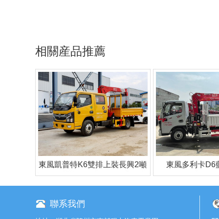
相關産品推薦
東風凱普特K6雙排上裝長興2噸
東風多利卡D6
直臂式吊機
聯系我們