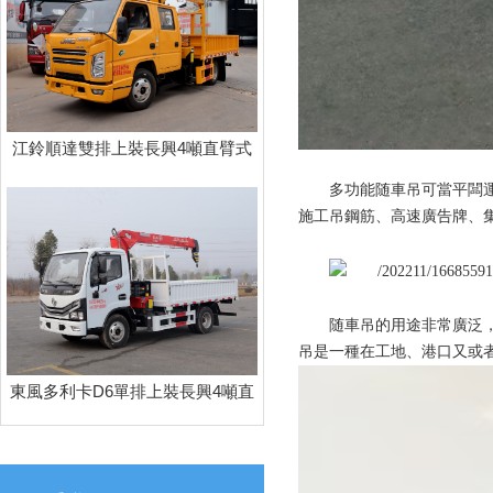
江鈴順達雙排上裝長興4噸直臂式
吊機
多功能随車吊可當平闆運
施工吊鋼筋、高速廣告牌、
随車吊的用途非常廣泛
吊是一種在工地、港口又或
東風多利卡D6單排上裝長興4噸直
臂式吊機（3節臂）