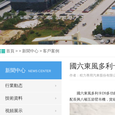
首頁
> >
新聞中心
>
客戶案例
國六東風多利
新聞中心
NEWS CENTER
作者：程力專用汽車股份有限公司
行業動态
國六東風多利卡D9多功能
技術資料
配長興八噸五節臂吊機，貨箱尺
視頻展示