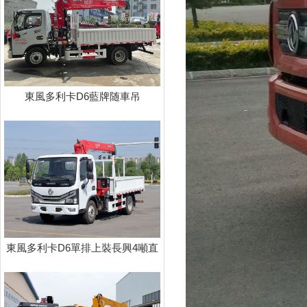
東風多利卡D6藍牌随車吊
東風多利卡D6單排上裝長興4噸直
臂式吊機（藍牌，4節臂）