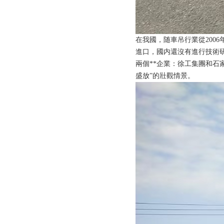
在我國，随車吊行業從2006
進口，國内還沒有進行技術研發。
兩個**企業：徐工集團和石
盛放”的壯觀情景。