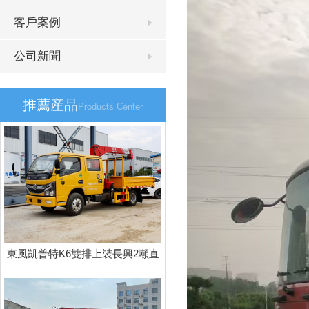
客戶案例
公司新聞
推薦産品
Products Center
東風凱普特K6雙排上裝長興2噸直
臂式吊機