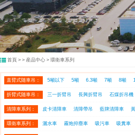
首頁
> >
産品中心
>
環衛車系列
直臂式随車吊：
5噸以下
5噸
6.3噸
7噸
8噸
折臂式随車吊：
三一折臂吊
長興折臂吊
石煤折吊機
清障車系列：
皮卡清障車
清障帶吊
藍牌清障車
環衛車系列：
灑水車
霧炮抑塵車
吸污車
吸糞車