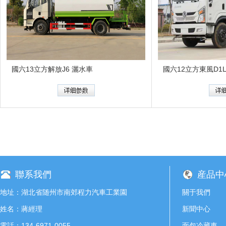
國六13立方解放J6 灑水車
國六12立方東風D1
聯系我們
産品中
地址：湖北省随州市南郊程力汽車工業園
關于我們
姓名：蔣經理
新聞中心
電話：134-6971-0055
面包冷藏車