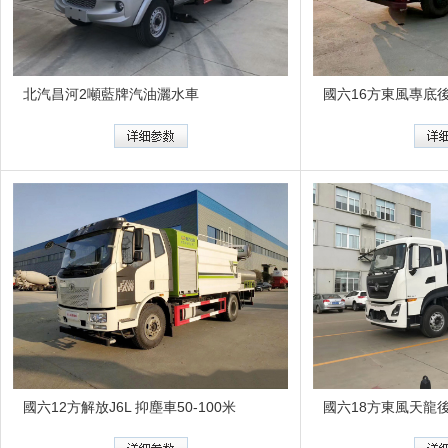
北汽昌河2噸藍牌汽油灑水車
國六12方解放J6L 抑塵車50-100米
國六18方東風天龍後