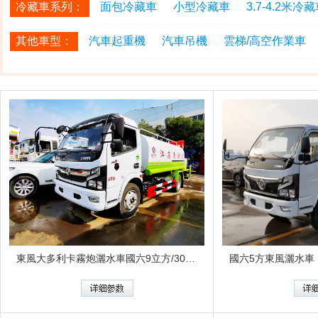
冷藏車系列：
面包冷藏車
小型冷藏車
3.7-4.2米冷
其他車型：
汽車起重機
汽車吊機
雲梯/高空作業車
東風大多利卡霧炮灑水車國六9立方/30-40米霧炮
國六5方東風灑水車